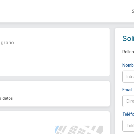
Sol
ogroño
Rellen
Nomb
Email
s datos
Teléf