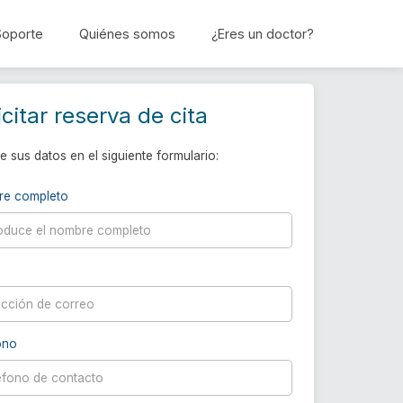
Soporte
Quiénes somos
¿Eres un doctor?
Reservar cita
icitar reserva de cita
e sus datos en el siguiente formulario:
re completo
ono