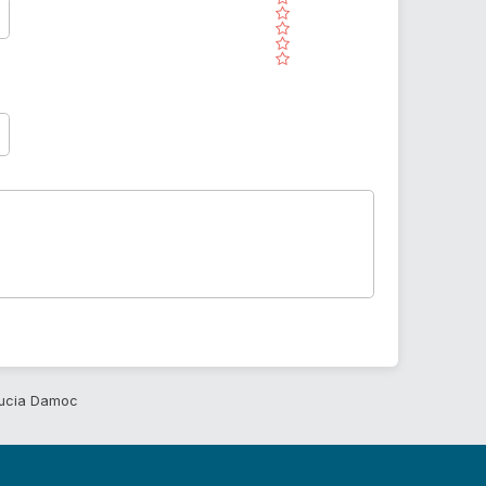
( )
( )
( )
( )
ucia Damoc