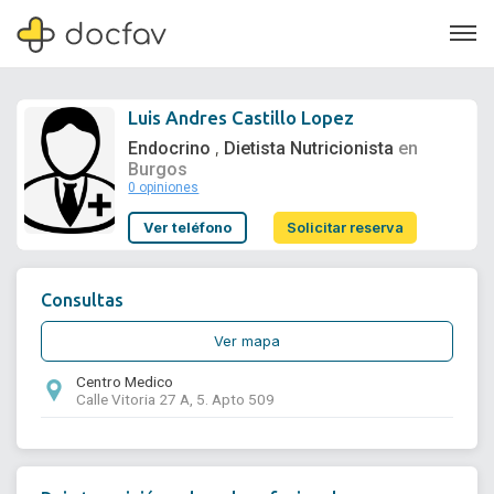
Luis Andres Castillo Lopez
Endocrino
Dietista Nutricionista
en
,
Burgos
0 opiniones
Soporte
Ver teléfono
Solicitar reserva
Quiénes somos
¿Eres un doctor?
Consultas
Ver mapa
Centro Medico
Calle Vitoria 27 A, 5. Apto 509