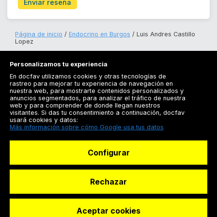
Enviar reseña
Página de inicio
Endocrino en Burgos
Luis Andres Castillo
Lopez
Personalizamos tu experiencia
En docfav utilizamos cookies y otras tecnologías de
rastreo para mejorar tu experiencia de navegación en
nuestra web, para mostrarte contenidos personalizados y
anuncios segmentados, para analizar el tráfico de nuestra
Registrarse
web y para comprender de donde llegan nuestros
visitantes. Si das tu consentimiento a continuación, docfav
Docfav
usará cookies y datos:
Más información sobre cómo Google usa tus datos
Recursos
Configurar
Para doctores
Especialistas
Rechazar
Aceptar cookies
© Dashboard Technologies S.L