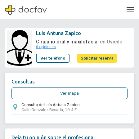
Luis Antuna Zapico
Cirujano oral y maxilofacial
en Oviedo
0 opiniones
Soporte
Ver teléfono
Solicitar reserva
Quiénes somos
¿Eres un doctor?
Consultas
Ver mapa
Consulta de Luis Antuna Zapico
Calle Gonzalez Besada, 10-4.F
Deja tu opinión sobre el profesional