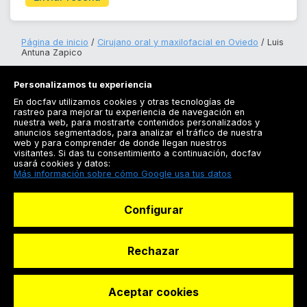
Página de inicio
Cirujano oral y maxilofacial en Oviedo
Luis
Antuna Zapico
Personalizamos tu experiencia
En docfav utilizamos cookies y otras tecnologías de
rastreo para mejorar tu experiencia de navegación en
nuestra web, para mostrarte contenidos personalizados y
anuncios segmentados, para analizar el tráfico de nuestra
Registrarse
web y para comprender de donde llegan nuestros
visitantes. Si das tu consentimiento a continuación, docfav
Docfav
usará cookies y datos:
Más información sobre cómo Google usa tus datos
Recursos
Configurar
Para doctores
Especialistas
Rechazar
Aceptar cookies
© Dashboard Technologies S.L