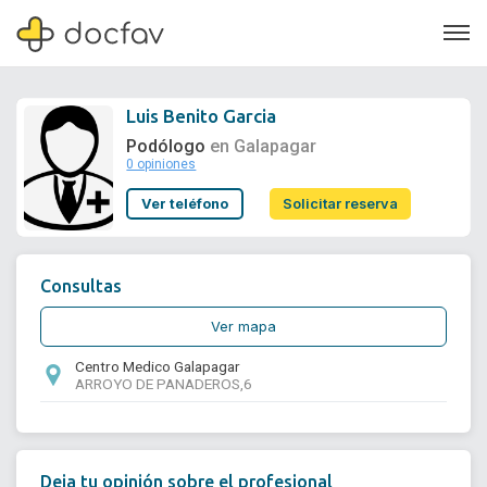
Luis Benito Garcia
Podólogo
en Galapagar
0 opiniones
Soporte
Ver teléfono
Solicitar reserva
Quiénes somos
¿Eres un doctor?
Consultas
Ver mapa
Centro Medico Galapagar
ARROYO DE PANADEROS,6
Deja tu opinión sobre el profesional