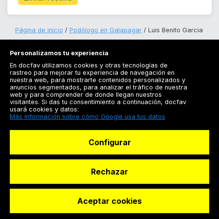
Página de inicio
Podólogo en Galapagar
Luis Benito Garcia
Personalizamos tu experiencia
En docfav utilizamos cookies y otras tecnologías de
rastreo para mejorar tu experiencia de navegación en
nuestra web, para mostrarte contenidos personalizados y
anuncios segmentados, para analizar el tráfico de nuestra
Registrarse
web y para comprender de donde llegan nuestros
visitantes. Si das tu consentimiento a continuación, docfav
Docfav
usará cookies y datos:
Más información sobre cómo Google usa tus datos
Recursos
Configurar
Para doctores
Especialistas
Rechazar
Aceptar cookies
© Dashboard Technologies S.L
Solicitar reserva