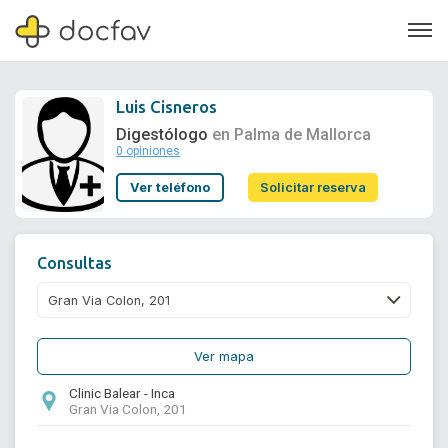
Luis Cisneros
Digestólogo
en Palma de Mallorca
0 opiniones
Soporte
Ver teléfono
Solicitar reserva
Quiénes somos
¿Eres un doctor?
Consultas
Ver mapa
Clinic Balear - Inca
Gran Via Colon, 201