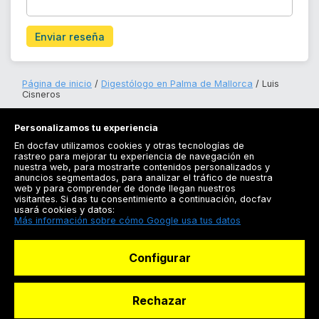
Enviar reseña
Página de inicio
Digestólogo en Palma de Mallorca
Luis
Cisneros
Personalizamos tu experiencia
En docfav utilizamos cookies y otras tecnologías de
rastreo para mejorar tu experiencia de navegación en
nuestra web, para mostrarte contenidos personalizados y
anuncios segmentados, para analizar el tráfico de nuestra
Registrarse
web y para comprender de donde llegan nuestros
visitantes. Si das tu consentimiento a continuación, docfav
Docfav
usará cookies y datos:
Más información sobre cómo Google usa tus datos
Recursos
Configurar
Para doctores
Especialistas
Rechazar