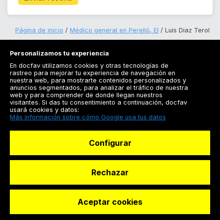
Página de inicio
Médico general en Perelló, El
Luis Diaz Terol
Personalizamos tu experiencia
En docfav utilizamos cookies y otras tecnologías de
rastreo para mejorar tu experiencia de navegación en
nuestra web, para mostrarte contenidos personalizados y
anuncios segmentados, para analizar el tráfico de nuestra
Registrarse
web y para comprender de donde llegan nuestros
visitantes. Si das tu consentimiento a continuación, docfav
Docfav
usará cookies y datos:
Más información sobre cómo Google usa tus datos
Recursos
Configurar
Para doctores
Especialistas
Rechazar
Aceptar cookies
© Dashboard Technologies S.L
Solicitar reserva