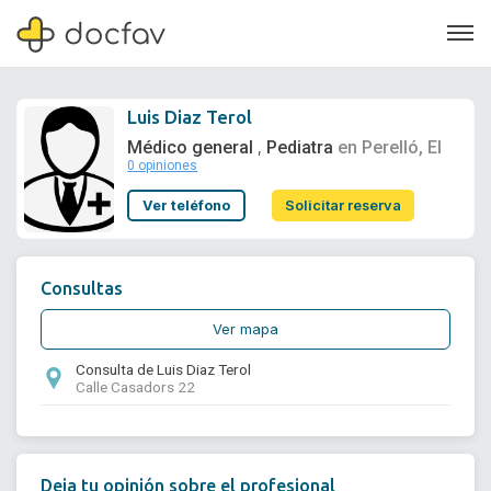
Luis Diaz Terol
Médico general
Pediatra
en Perelló, El
,
0 opiniones
Soporte
Ver teléfono
Solicitar reserva
Quiénes somos
¿Eres un doctor?
Consultas
Ver mapa
Consulta de Luis Diaz Terol
Calle Casadors 22
Deja tu opinión sobre el profesional