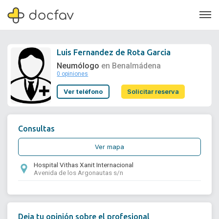
Luis Fernandez de Rota Garcia
Neumólogo
en Benalmádena
0 opiniones
Soporte
Ver teléfono
Solicitar reserva
Quiénes somos
¿Eres un doctor?
Consultas
Ver mapa
Hospital Vithas Xanit Internacional
Avenida de los Argonautas s/n
Deja tu opinión sobre el profesional