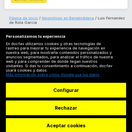
Página de inicio
Neumólogo en Benalmádena
Luis Fernandez
de Rota Garcia
Personalizamos tu experiencia
En docfav utilizamos cookies y otras tecnologías de
rastreo para mejorar tu experiencia de navegación en
nuestra web, para mostrarte contenidos personalizados y
anuncios segmentados, para analizar el tráfico de nuestra
Registrarse
web y para comprender de donde llegan nuestros
visitantes. Si das tu consentimiento a continuación, docfav
Docfav
usará cookies y datos:
Más información sobre cómo Google usa tus datos
Recursos
Configurar
Para doctores
Especialistas
Rechazar
Aceptar cookies
© Dashboard Technologies S.L