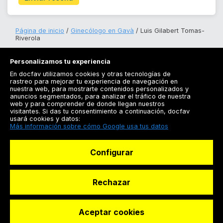
Página de inicio
Ginecólogo en Gavà
Luis Gilabert Tomas-
Riverola
Personalizamos tu experiencia
En docfav utilizamos cookies y otras tecnologías de
rastreo para mejorar tu experiencia de navegación en
nuestra web, para mostrarte contenidos personalizados y
anuncios segmentados, para analizar el tráfico de nuestra
Registrarse
web y para comprender de donde llegan nuestros
visitantes. Si das tu consentimiento a continuación, docfav
Docfav
usará cookies y datos:
Más información sobre cómo Google usa tus datos
Recursos
Configurar
Para doctores
Especialistas
Rechazar
Aceptar cookies
© Dashboard Technologies S.L