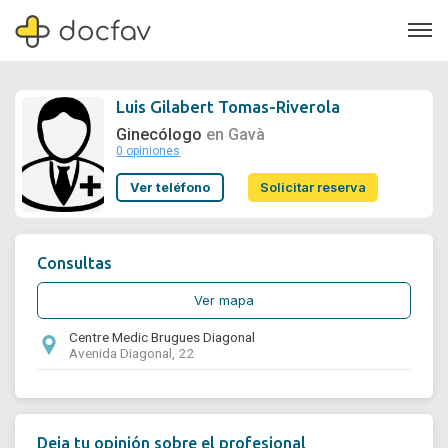
Luis Gilabert Tomas-Riverola
Ginecólogo
en Gavà
0 opiniones
Soporte
Ver teléfono
Solicitar reserva
Quiénes somos
¿Eres un doctor?
Consultas
Ver mapa
Centre Medic Brugues Diagonal
Avenida Diagonal, 22
Deja tu opinión sobre el profesional