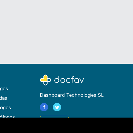
ogos
Dashboard Technologies SL
das
logos
ólogos
Registrarse
as