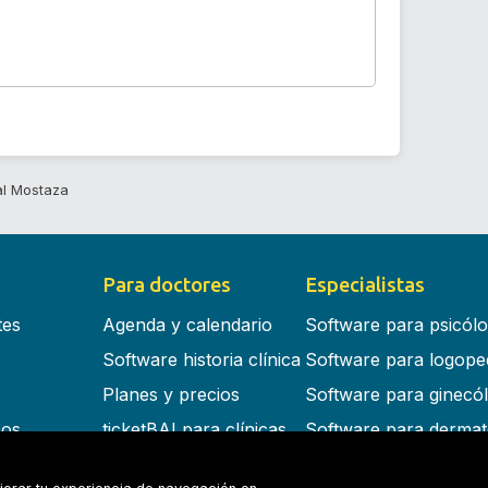
al Mostaza
Para doctores
Especialistas
tes
Agenda y calendario
Software para psicól
Software historia clínica
Software para logope
Planes y precios
Software para ginecó
cos
ticketBAI para clínicas
Software para dermat
s en la nube
Software para dentist