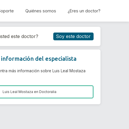
Soporte
Quiénes somos
¿Eres un doctor?
Reservar cita
sted este doctor?
Soy este doctor
información del especialista
ntra más información sobre Luis Leal Mostaza
Luis Leal Mostaza en
Doctoralia