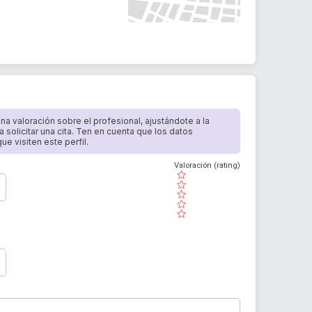
 una valoración sobre el profesional, ajustándote a la
a solicitar una cita. Ten en cuenta que los datos
e visiten este perfil.
Valoración (rating)
( )
( )
( )
( )
( )