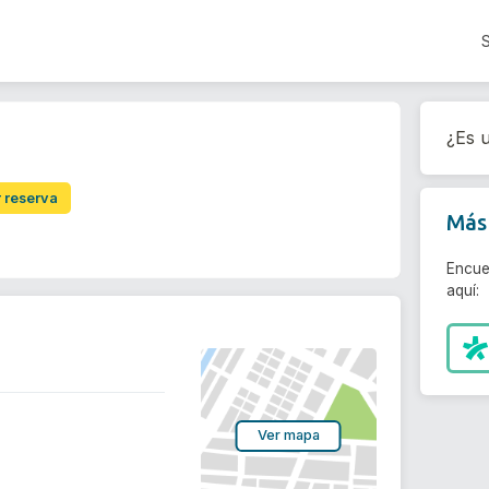
¿Es u
r reserva
Más 
Encue
aquí:
Ver mapa