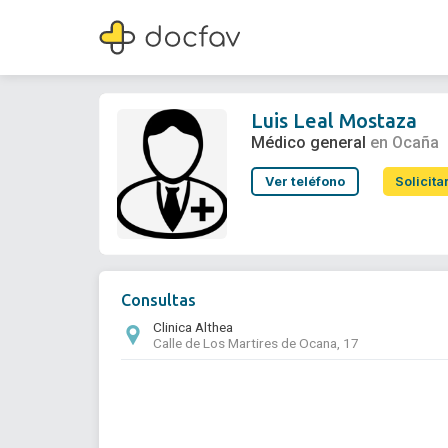
Luis Leal Mostaza
Médico general
Luis Leal Mostaza
Médico general
en Ocaña
Ver teléfono
Solicita
Consultas
Clinica Althea
Calle de Los Martires de Ocana, 17