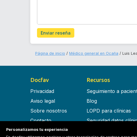
Enviar reseña
Página de inicio
Médico general en Ocaña
Luis Le
Docfav
Recursos
Privacidad
Seguimiento a pacien
Aviso legal
Blog
Sobre nosotros
LOPD para clínicas
Contacto
Seguridad datos clíni
Personalizamos tu experiencia
Términos y condiciones
Software para clínica