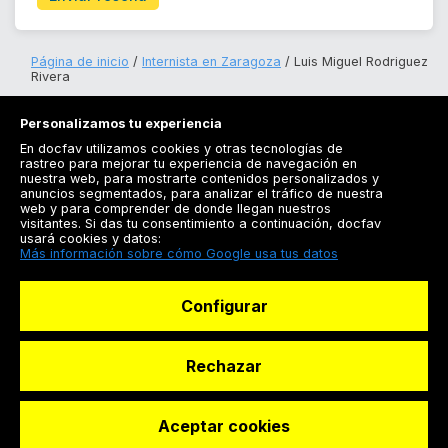
Página de inicio
Internista en Zaragoza
Luis Miguel Rodriguez
Rivera
Personalizamos tu experiencia
En docfav utilizamos cookies y otras tecnologías de
rastreo para mejorar tu experiencia de navegación en
nuestra web, para mostrarte contenidos personalizados y
anuncios segmentados, para analizar el tráfico de nuestra
Registrarse
web y para comprender de donde llegan nuestros
visitantes. Si das tu consentimiento a continuación, docfav
Docfav
usará cookies y datos:
Más información sobre cómo Google usa tus datos
Recursos
Configurar
Para doctores
Especialistas
Rechazar
Aceptar cookies
© Dashboard Technologies S.L