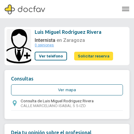
Luis Miguel Rodriguez Rivera
Internista
en Zaragoza
0 opiniones
Soporte
Ver teléfono
Solicitar reserva
Quiénes somos
¿Eres un doctor?
Consultas
Ver mapa
Consulta de Luis Miguel Rodriguez Rivera
CALLE MARCELIANO ISABAL 5 5-IZD
Deja tu opinión sobre el profesional