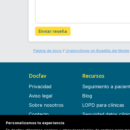
Enviar reseña
Página de inicio
Urgenciólogo en Boadilla del Monte
Docfav
Recursos
Privacidad
Seguimiento a pacien
Aviso legal
Blog
Sobre nosotros
LOPD para clínicas
Contacto
Seguridad datos clíni
Personalizamos tu experiencia
Términos y condiciones
Software para clínica