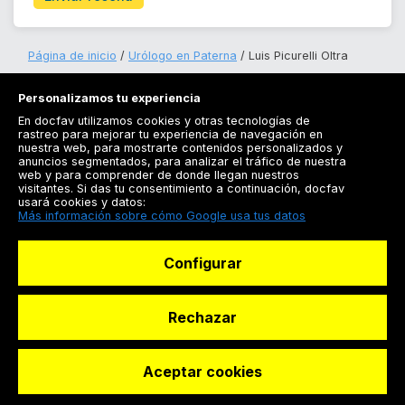
Página de inicio
Urólogo en Paterna
Luis Picurelli Oltra
Personalizamos tu experiencia
En docfav utilizamos cookies y otras tecnologías de
rastreo para mejorar tu experiencia de navegación en
nuestra web, para mostrarte contenidos personalizados y
anuncios segmentados, para analizar el tráfico de nuestra
Registrarse
web y para comprender de donde llegan nuestros
visitantes. Si das tu consentimiento a continuación, docfav
Docfav
usará cookies y datos:
Más información sobre cómo Google usa tus datos
Recursos
Configurar
Para doctores
Especialistas
Rechazar
Aceptar cookies
© Dashboard Technologies S.L
Solicitar reserva