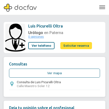
Luis Picurelli Oltra
Urólogo
en Paterna
0 opiniones
Soporte
Ver teléfono
Solicitar reserva
Quiénes somos
¿Eres un doctor?
Consultas
Ver mapa
Consulta de Luis Picurelli Oltra
Calle Maestro Soler 12
Deja tu opinión sobre el profesional