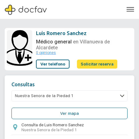
Luis Romero Sanchez
Médico general
en Villanueva de
Alcardete
0 opiniones
Soporte
Ver teléfono
Solicitar reserva
Quiénes somos
¿Eres un doctor?
Consultas
Ver mapa
Consulta de Luis Romero Sanchez
Nuestra Senora de la Piedad 1