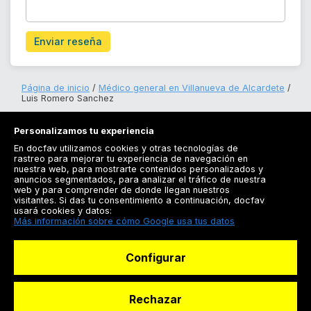
Enviar reseña
Página de inicio
Médico general en Villanueva de Alcardete
Luis Romero Sanchez
Personalizamos tu experiencia
En docfav utilizamos cookies y otras tecnologías de
rastreo para mejorar tu experiencia de navegación en
nuestra web, para mostrarte contenidos personalizados y
anuncios segmentados, para analizar el tráfico de nuestra
Registrarse
web y para comprender de donde llegan nuestros
visitantes. Si das tu consentimiento a continuación, docfav
Docfav
usará cookies y datos:
Más información sobre cómo Google usa tus datos
Recursos
Configurar
Para doctores
Especialistas
Rechazar