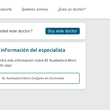
Soporte
Quiénes somos
¿Eres un doctor?
Reservar cita
sted este doctor?
Soy este doctor
información del especialista
ntra más información sobre M. Auxiliadora Moro
do aquí:
M. Auxiliadora Moro Delgado en
Doctoralia