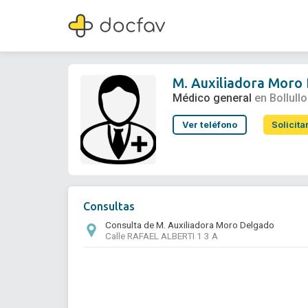
M. Auxiliadora Moro Delgado
Médico general
M. Auxiliadora Moro
Médico general
en Bollull
Ver teléfono
Solicita
Consultas
Consulta de M. Auxiliadora Moro Delgado
Calle RAFAEL ALBERTI 1 3 A