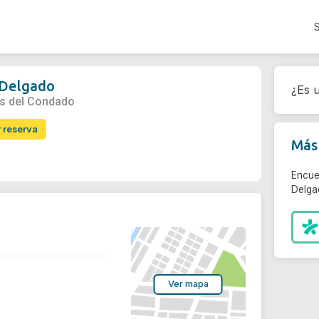
 Delgado
¿Es u
os del Condado
r reserva
Más 
Encue
Delga
Ver mapa