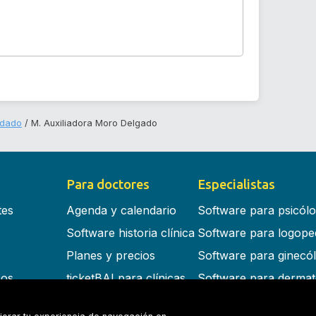
ndado
M. Auxiliadora Moro Delgado
Para doctores
Especialistas
tes
Agenda y calendario
Software para psicól
Software historia clínica
Software para logope
Planes y precios
Software para ginecó
cos
ticketBAI para clínicas
Software para dermat
s en la nube
Software para dentist