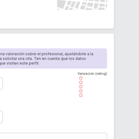
 una valoración sobre el profesional, ajustándote a la
a solicitar una cita. Ten en cuenta que los datos
e visiten este perfil.
Valoración (rating)
( )
( )
( )
( )
( )