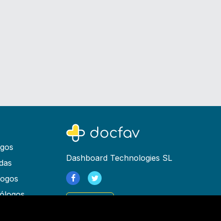
ogos
Dashboard Technologies SL
das
logos
ólogos
Registrarse
as