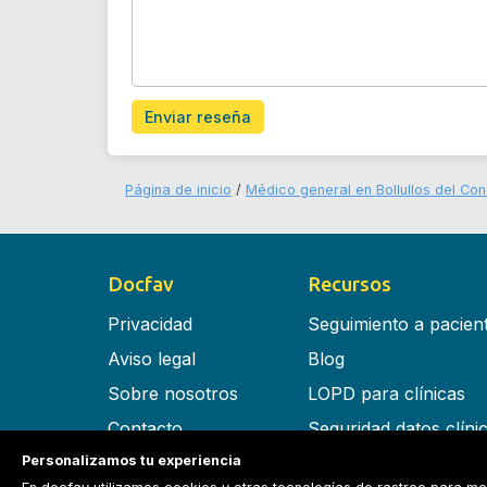
Enviar reseña
Página de inicio
Médico general en Bollullos del Co
Docfav
Recursos
Privacidad
Seguimiento a pacien
Aviso legal
Blog
Sobre nosotros
LOPD para clínicas
Contacto
Seguridad datos clíni
Personalizamos tu experiencia
Términos y condiciones
Software para clínica