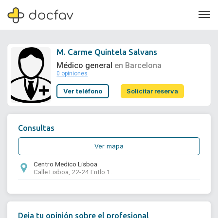
M. Carme Quintela Salvans
Médico general
en Barcelona
0 opiniones
Soporte
Ver teléfono
Solicitar reserva
Quiénes somos
¿Eres un doctor?
Consultas
Ver mapa
Centro Medico Lisboa
Calle Lisboa, 22-24 Entlo.1.
Deja tu opinión sobre el profesional