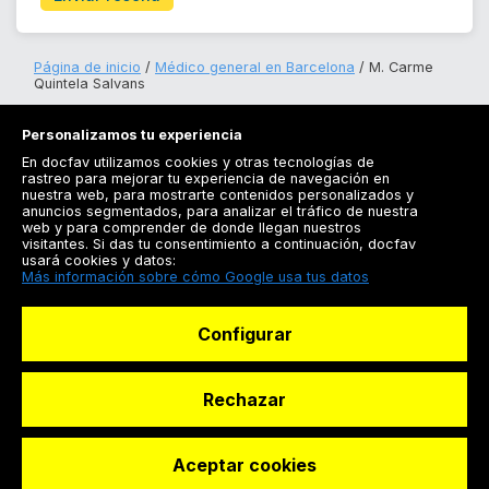
Página de inicio
Médico general en Barcelona
M. Carme
Quintela Salvans
Personalizamos tu experiencia
En docfav utilizamos cookies y otras tecnologías de
rastreo para mejorar tu experiencia de navegación en
nuestra web, para mostrarte contenidos personalizados y
anuncios segmentados, para analizar el tráfico de nuestra
Registrarse
web y para comprender de donde llegan nuestros
visitantes. Si das tu consentimiento a continuación, docfav
Docfav
usará cookies y datos:
Más información sobre cómo Google usa tus datos
Recursos
Configurar
Para doctores
Especialistas
Rechazar
Aceptar cookies
© Dashboard Technologies S.L