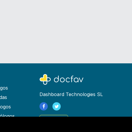
ogos
Dashboard Technologies SL
das
logos
ólogos
Registrarse
as