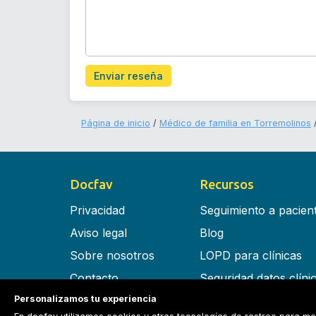
Enviar reseña
Página de inicio
Médico de familia en Torremolinos
Docfav
Recursos
Privacidad
Seguimiento a pacien
Aviso legal
Blog
Sobre nosotros
LOPD para clínicas
Contacto
Seguridad datos clíni
Personalizamos tu experiencia
Términos y condiciones
Software para clínica