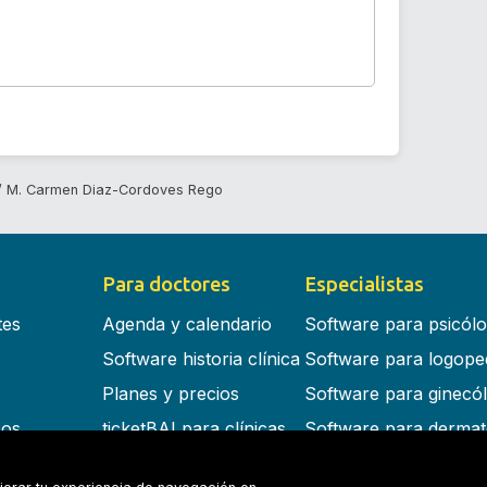
M. Carmen Diaz-Cordoves Rego
Para doctores
Especialistas
tes
Agenda y calendario
Software para psicól
Software historia clínica
Software para logope
Planes y precios
Software para ginecó
cos
ticketBAI para clínicas
Software para dermat
s en la nube
Software para dentist