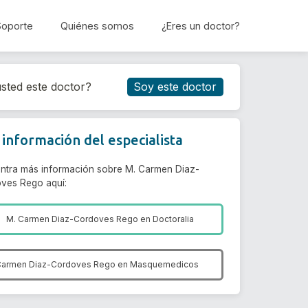
Soporte
Quiénes somos
¿Eres un doctor?
Reservar cita
sted este doctor?
Soy este doctor
información del especialista
ntra más información sobre M. Carmen Diaz-
ves Rego aquí:
M. Carmen Diaz-Cordoves Rego en
Doctoralia
Carmen Diaz-Cordoves Rego en
Masquemedicos