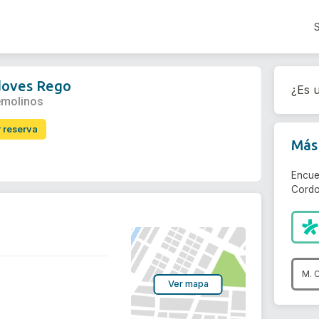
doves Rego
¿Es u
emolinos
r reserva
Más 
Encue
Cordo
M. 
Ver mapa