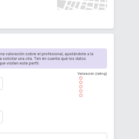
 una valoración sobre el profesional, ajustándote a la
a solicitar una cita. Ten en cuenta que los datos
e visiten este perfil.
Valoración (rating)
( )
( )
( )
( )
( )