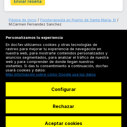
Enviar reseña
Página de inicio
Fisioterapeuta en Puerto de Santa Maria, El
M.Carmen Fernandez Sanchez
Personalizamos tu experiencia
En docfav utilizamos cookies y otras tecnologías de
rastreo para mejorar tu experiencia de navegación en
nuestra web, para mostrarte contenidos personalizados y
anuncios segmentados, para analizar el tráfico de nuestra
Registrarse
web y para comprender de donde llegan nuestros
visitantes. Si das tu consentimiento a continuación, docfav
Docfav
usará cookies y datos:
Más información sobre cómo Google usa tus datos
Recursos
Configurar
Para doctores
Especialistas
Rechazar
Aceptar cookies
© Dashboard Technologies S.L