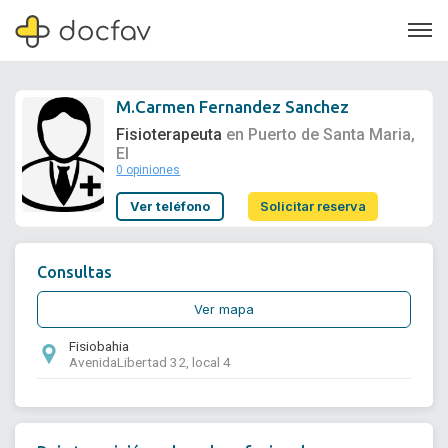
M.Carmen Fernandez Sanchez
Fisioterapeuta
en Puerto de Santa Maria,
El
0 opiniones
Soporte
Ver teléfono
Solicitar reserva
Quiénes somos
¿Eres un doctor?
Consultas
Ver mapa
Fisiobahia
AvenidaLibertad 32, local 4