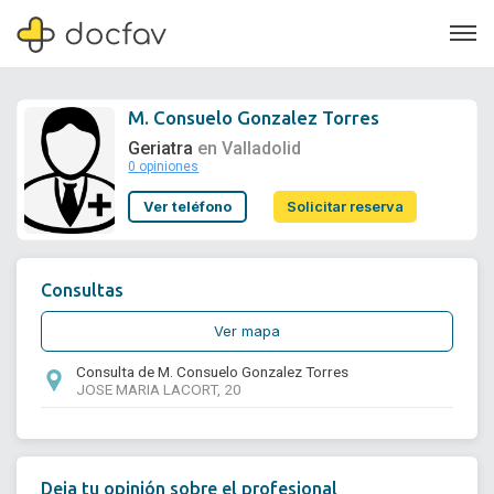
M. Consuelo Gonzalez Torres
Geriatra
en Valladolid
0 opiniones
Soporte
Ver teléfono
Solicitar reserva
Quiénes somos
¿Eres un doctor?
Consultas
Ver mapa
Consulta de M. Consuelo Gonzalez Torres
JOSE MARIA LACORT, 20
Deja tu opinión sobre el profesional