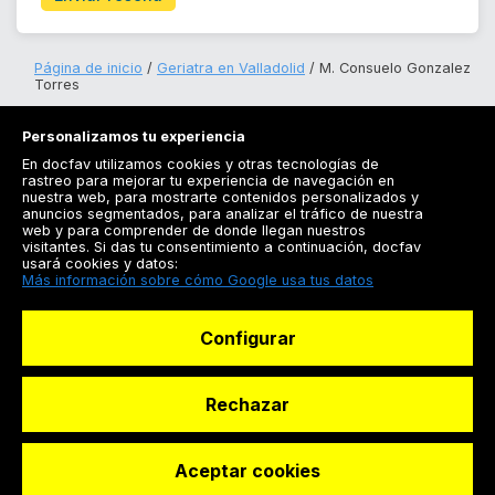
Página de inicio
Geriatra en Valladolid
M. Consuelo Gonzalez
Torres
Personalizamos tu experiencia
En docfav utilizamos cookies y otras tecnologías de
rastreo para mejorar tu experiencia de navegación en
nuestra web, para mostrarte contenidos personalizados y
anuncios segmentados, para analizar el tráfico de nuestra
Registrarse
web y para comprender de donde llegan nuestros
visitantes. Si das tu consentimiento a continuación, docfav
Docfav
usará cookies y datos:
Más información sobre cómo Google usa tus datos
Recursos
Configurar
Para doctores
Especialistas
Rechazar
Aceptar cookies
© Dashboard Technologies S.L