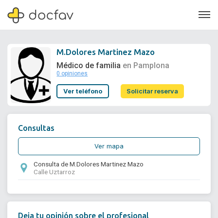
M.Dolores Martinez Mazo
Médico de familia
en Pamplona
0 opiniones
Soporte
Ver teléfono
Solicitar reserva
Quiénes somos
¿Eres un doctor?
Consultas
Ver mapa
Consulta de M.Dolores Martinez Mazo
Calle Uztarroz
Deja tu opinión sobre el profesional