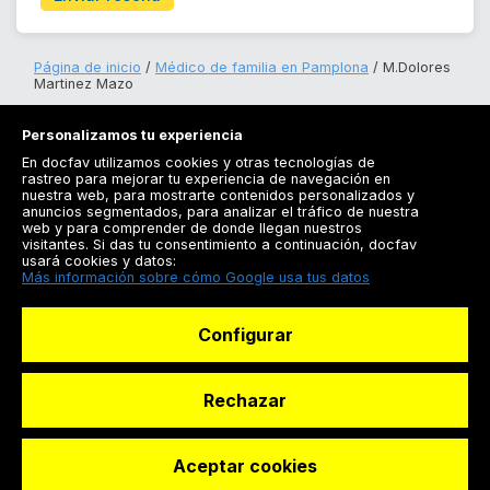
Página de inicio
Médico de familia en Pamplona
M.Dolores
Martinez Mazo
Personalizamos tu experiencia
En docfav utilizamos cookies y otras tecnologías de
rastreo para mejorar tu experiencia de navegación en
nuestra web, para mostrarte contenidos personalizados y
anuncios segmentados, para analizar el tráfico de nuestra
Registrarse
web y para comprender de donde llegan nuestros
visitantes. Si das tu consentimiento a continuación, docfav
Docfav
usará cookies y datos:
Más información sobre cómo Google usa tus datos
Recursos
Configurar
Para doctores
Especialistas
Rechazar
Aceptar cookies
© Dashboard Technologies S.L