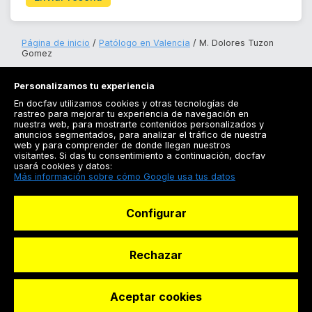
Página de inicio
Patólogo en Valencia
M. Dolores Tuzon
Gomez
Personalizamos tu experiencia
En docfav utilizamos cookies y otras tecnologías de
rastreo para mejorar tu experiencia de navegación en
nuestra web, para mostrarte contenidos personalizados y
anuncios segmentados, para analizar el tráfico de nuestra
Registrarse
web y para comprender de donde llegan nuestros
visitantes. Si das tu consentimiento a continuación, docfav
Docfav
usará cookies y datos:
Más información sobre cómo Google usa tus datos
Recursos
Configurar
Para doctores
Especialistas
Rechazar
Aceptar cookies
© Dashboard Technologies S.L