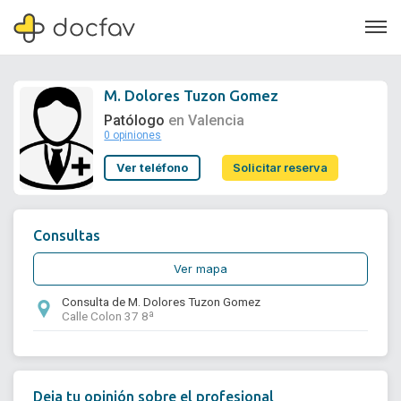
M. Dolores Tuzon Gomez
Patólogo
en Valencia
0 opiniones
Soporte
Ver teléfono
Solicitar reserva
Quiénes somos
¿Eres un doctor?
Consultas
Ver mapa
Consulta de M. Dolores Tuzon Gomez
Calle Colon 37 8ª
Deja tu opinión sobre el profesional