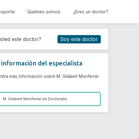
Soporte
Quiénes somos
¿Eres un doctor?
Reservar cita
sted este doctor?
Soy este doctor
información del especialista
ntra más información sobre M. Gilabert Monferrer
M. Gilabert Monferrer en
Doctoralia