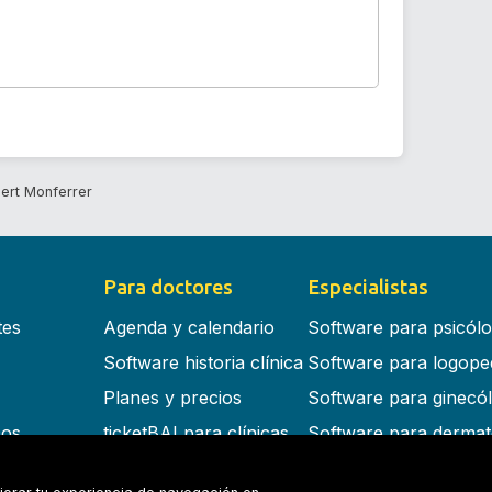
bert Monferrer
Para doctores
Especialistas
tes
Agenda y calendario
Software para psicól
Software historia clínica
Software para logope
Planes y precios
Software para ginecó
cos
ticketBAI para clínicas
Software para dermat
s en la nube
Software para dentist