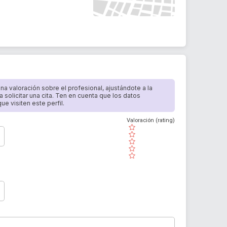
 una valoración sobre el profesional, ajustándote a la
a solicitar una cita. Ten en cuenta que los datos
e visiten este perfil.
Valoración (rating)
( )
( )
( )
( )
( )