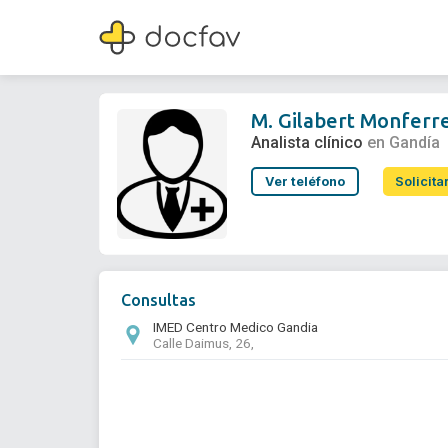
M. Gilabert Monferrer
Analista clínico
M. Gilabert Monferr
Analista clínico
en Gandía
Ver teléfono
Solicita
Consultas
IMED Centro Medico Gandia
Calle Daimus, 26,