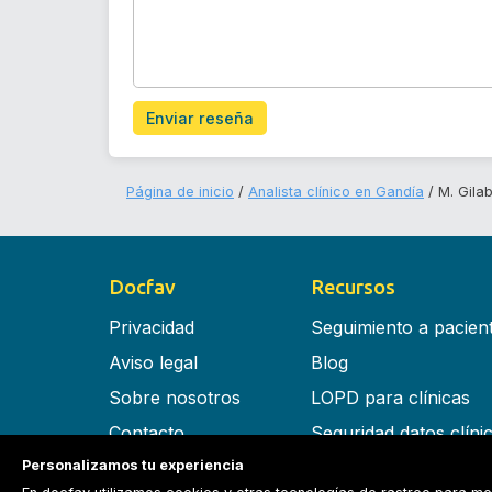
Enviar reseña
Página de inicio
Analista clínico en Gandía
M. Gila
Docfav
Recursos
Privacidad
Seguimiento a pacien
Aviso legal
Blog
Sobre nosotros
LOPD para clínicas
Contacto
Seguridad datos clíni
Personalizamos tu experiencia
Términos y condiciones
Software para clínica