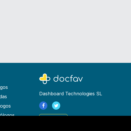
ogos
Dashboard Technologies SL
das
logos
ólogos
Registrarse
as