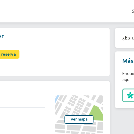
er
¿Es u
r reserva
Más 
Encue
aquí:
Ver mapa