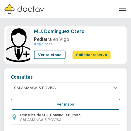
M.J. Dominguez Otero
Pediatra
en Vigo
0 opiniones
Soporte
Ver teléfono
Solicitar reserva
Quiénes somos
¿Eres un doctor?
Consultas
Ver mapa
Consulta de M.J. Dominguez Otero
SALAMANCA 5 POVISA