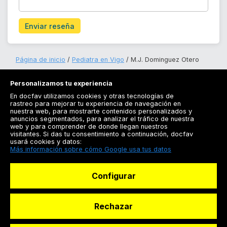
Enviar reseña
Página de inicio
Pediatra en Vigo
M.J. Dominguez Otero
Personalizamos tu experiencia
En docfav utilizamos cookies y otras tecnologías de
rastreo para mejorar tu experiencia de navegación en
nuestra web, para mostrarte contenidos personalizados y
anuncios segmentados, para analizar el tráfico de nuestra
Registrarse
web y para comprender de donde llegan nuestros
visitantes. Si das tu consentimiento a continuación, docfav
Docfav
usará cookies y datos:
Más información sobre cómo Google usa tus datos
Recursos
Configurar
Para doctores
Especialistas
Rechazar