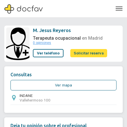
M. Jesus Reyeros
Terapeuta ocupacional
en Madrid
0 opiniones
Soporte
Ver teléfono
Solicitar reserva
Quiénes somos
¿Eres un doctor?
Consultas
Ver mapa
INDANE
Vallehermoso 100
Deja tu opinión sobre el profesional