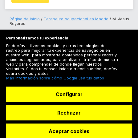
Página de inicio
Terapeuta ocupacional en Madrid
M. Jesus
Reyeros
Personalizamos tu experiencia
En docfav utilizamos cookies y otras tecnologías de
rastreo para mejorar tu experiencia de navegación en
nuestra web, para mostrarte contenidos personalizados y
anuncios segmentados, para analizar el tráfico de nuestra
Registrarse
web y para comprender de donde llegan nuestros
visitantes. Si das tu consentimiento a continuación, docfav
Docfav
usará cookies y datos:
Más información sobre cómo Google usa tus datos
Recursos
Configurar
Para doctores
Especialistas
Rechazar
Aceptar cookies
© Dashboard Technologies S.L