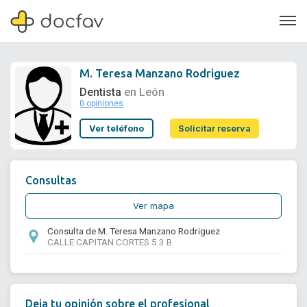
M. Teresa Manzano Rodriguez
Dentista
en León
0 opiniones
Soporte
Ver teléfono
Solicitar reserva
Quiénes somos
¿Eres un doctor?
Consultas
Ver mapa
Consulta de M. Teresa Manzano Rodriguez
CALLE CAPITAN CORTES 5 3 B
Deja tu opinión sobre el profesional