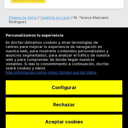
Página de inicio
Dentista en León
M. Teresa Manzano
Rodriguez
Personalizamos tu experiencia
En docfav utilizamos cookies y otras tecnologías de
rastreo para mejorar tu experiencia de navegación en
nuestra web, para mostrarte contenidos personalizados y
anuncios segmentados, para analizar el tráfico de nuestra
Registrarse
web y para comprender de donde llegan nuestros
visitantes. Si das tu consentimiento a continuación, docfav
Docfav
usará cookies y datos:
Más información sobre cómo Google usa tus datos
Recursos
Configurar
Para doctores
Especialistas
Rechazar
Aceptar cookies
© Dashboard Technologies S.L