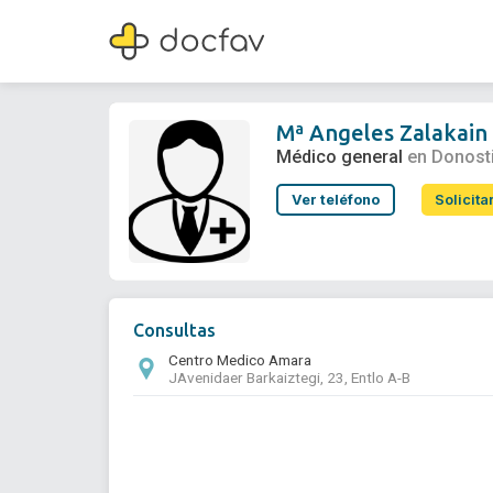
Mª Angeles Zalakain Mendizabal
Médico general
Mª Angeles Zalakain
Médico general
en Donost
Ver teléfono
Solicita
Consultas
Centro Medico Amara
JAvenidaer Barkaiztegi, 23, Entlo A-B