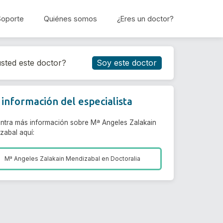
Soporte
Quiénes somos
¿Eres un doctor?
Reservar cita
sted este doctor?
Soy este doctor
información del especialista
ntra más información sobre Mª Angeles Zalakain
zabal aquí:
Mª Angeles Zalakain Mendizabal en
Doctoralia