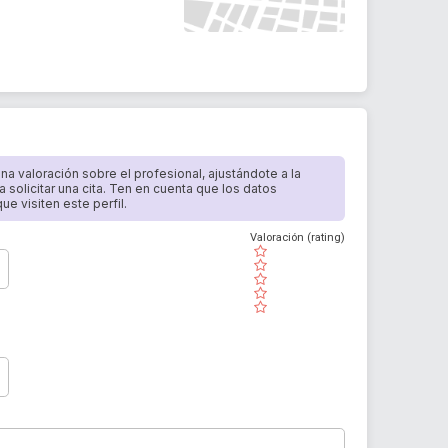
 una valoración sobre el profesional, ajustándote a la
a solicitar una cita. Ten en cuenta que los datos
e visiten este perfil.
Valoración (rating)
( )
( )
( )
( )
( )