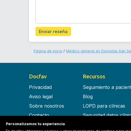
Enviar reseña
Página de inicio
Médico general en Donostia-San Se
Docfav
Recursos
Privacidad
Seguimiento a pacien
Aviso legal
Blog
Sobre nosotros
LOPD para clínicas
Contacto
Seguridad datos clíni
Personalizamos tu experiencia
Términos y condiciones
Software para clínica