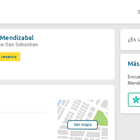
 Mendizabal
¿Es u
ia-San Sebastian
r reserva
Más 
Encue
Mendi
Ver mapa