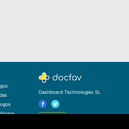
ogos
Dashboard Technologies SL
das
logos
ólogos
Registrarse
as