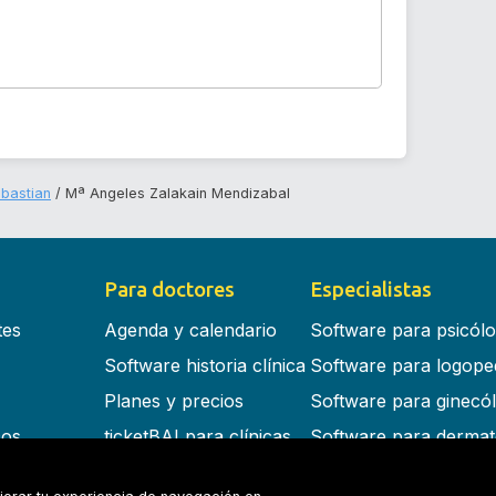
bastian
Mª Angeles Zalakain Mendizabal
Para doctores
Especialistas
tes
Agenda y calendario
Software para psicól
Software historia clínica
Software para logope
Planes y precios
Software para ginecó
cos
ticketBAI para clínicas
Software para dermat
s en la nube
Software para dentist