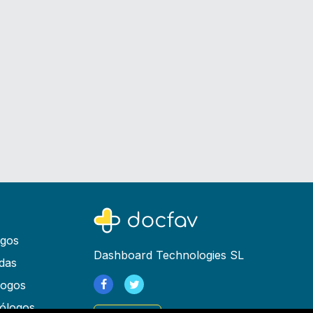
ogos
Dashboard Technologies SL
das
logos
ólogos