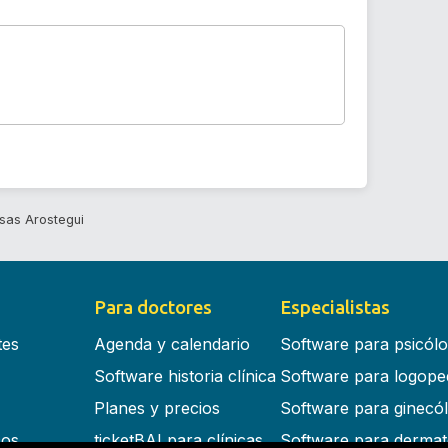
sas Arostegui
Para doctores
Especialistas
tes
Agenda y calendario
Software para psicól
Software historia clínica
Software para logope
Planes y precios
Software para ginecó
cos
ticketBAI para clínicas
Software para dermat