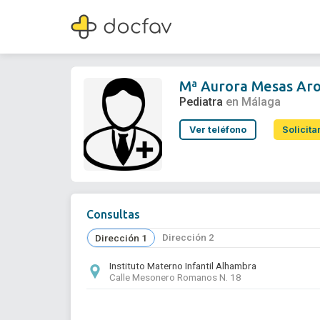
Mª Aurora Mesas Arostegui
Pediatra
Mª Aurora Mesas Aro
Pediatra
en Málaga
Ver teléfono
Solicita
Consultas
Dirección 2
Dirección 1
Instituto Materno Infantil Alhambra
Calle Mesonero Romanos N. 18