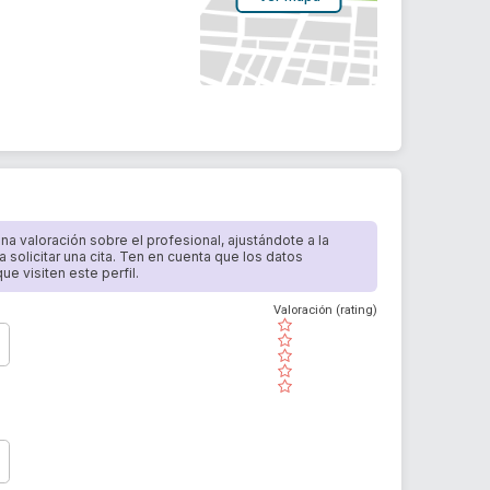
 una valoración sobre el profesional, ajustándote a la
a solicitar una cita. Ten en cuenta que los datos
e visiten este perfil.
Valoración (rating)
( )
( )
( )
( )
( )