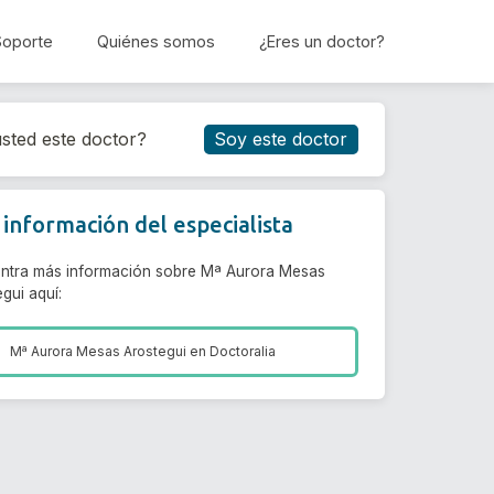
Soporte
Quiénes somos
¿Eres un doctor?
Reservar cita
sted este doctor?
Soy este doctor
información del especialista
ntra más información sobre Mª Aurora Mesas
gui aquí:
Mª Aurora Mesas Arostegui en
Doctoralia