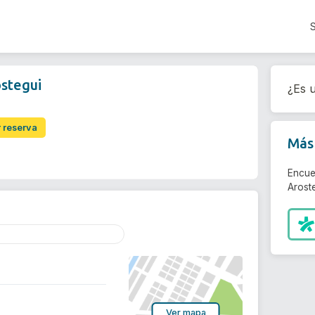
stegui
¿Es u
r reserva
Más 
Encue
Aroste
Ver mapa