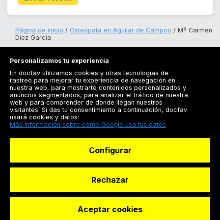
Página de inicio
Osteópata en Aguilar de Campoo
Mª Carmen
Diez Garcia
Personalizamos tu experiencia
En docfav utilizamos cookies y otras tecnologías de
rastreo para mejorar tu experiencia de navegación en
nuestra web, para mostrarte contenidos personalizados y
anuncios segmentados, para analizar el tráfico de nuestra
Registrarse
web y para comprender de donde llegan nuestros
visitantes. Si das tu consentimiento a continuación, docfav
Docfav
usará cookies y datos:
Más información sobre cómo Google usa tus datos
Recursos
Configurar
Para doctores
Especialistas
Rechazar
Aceptar cookies
© Dashboard Technologies S.L