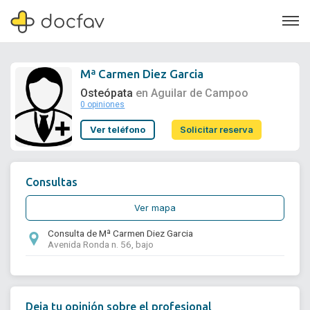
Mª Carmen Diez Garcia
Osteópata
en Aguilar de Campoo
0 opiniones
Soporte
Ver teléfono
Solicitar reserva
Quiénes somos
¿Eres un doctor?
Consultas
Ver mapa
Consulta de Mª Carmen Diez Garcia
Avenida Ronda n. 56, bajo
Deja tu opinión sobre el profesional