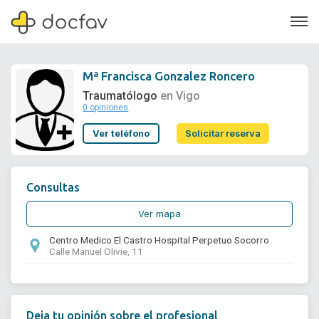
Mª Francisca Gonzalez Roncero
Traumatólogo
en Vigo
0 opiniones
Soporte
Ver teléfono
Solicitar reserva
Quiénes somos
¿Eres un doctor?
Consultas
Ver mapa
Centro Medico El Castro Hospital Perpetuo Socorro
Calle Manuel Olivie, 11
Deja tu opinión sobre el profesional