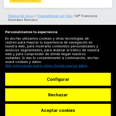
Página de inicio
Traumatólogo en Vigo
Mª Francisca
Gonzalez Roncero
Personalizamos tu experiencia
En docfav utilizamos cookies y otras tecnologías de
rastreo para mejorar tu experiencia de navegación en
nuestra web, para mostrarte contenidos personalizados y
anuncios segmentados, para analizar el tráfico de nuestra
Registrarse
web y para comprender de donde llegan nuestros
visitantes. Si das tu consentimiento a continuación, docfav
Docfav
usará cookies y datos:
Más información sobre cómo Google usa tus datos
Recursos
Configurar
Para doctores
Especialistas
Rechazar
Aceptar cookies
© Dashboard Technologies S.L