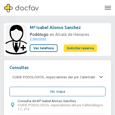
Mª Isabel Alonso Sanchez
Podólogo
en Alcalá de Henares
0 opiniones
Soporte
Ver teléfono
Solicitar reserva
Quiénes somos
¿Eres un doctor?
Consultas
Ver mapa
Consulta de Mª Isabel Alonso Sanchez
CUIDE PODOLOGOS, especialistas del pie CalleGallegos
17, 2ª E