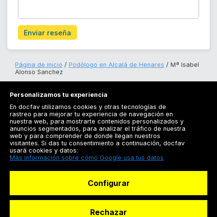
Enviar reseña
Página de inicio
Podólogo en Alcalá de Henares
Mª Isabel
Alonso Sanchez
Personalizamos tu experiencia
En docfav utilizamos cookies y otras tecnologías de
rastreo para mejorar tu experiencia de navegación en
nuestra web, para mostrarte contenidos personalizados y
anuncios segmentados, para analizar el tráfico de nuestra
Registrarse
web y para comprender de donde llegan nuestros
visitantes. Si das tu consentimiento a continuación, docfav
Docfav
usará cookies y datos:
Más información sobre cómo Google usa tus datos
Recursos
Configurar
Para doctores
Especialistas
Rechazar