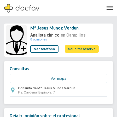
Mª Jesus Munoz Verdun
Analista clínico
en Campillos
0 opiniones
Soporte
Ver teléfono
Solicitar reserva
Quiénes somos
¿Eres un doctor?
Consultas
Ver mapa
Consulta de Mª Jesus Munoz Verdun
Pz. Cardenal Espinola, 7
Deja tu opinión sobre el profesional