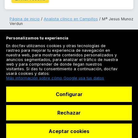
Página de inicio
Analista clínico en Campillos
Mª Jesus Munoz
Verdun
Personalizamos tu experiencia
En docfav utilizamos cookies y otras tecnologías de
rastreo para mejorar tu experiencia de navegación en
nuestra web, para mostrarte contenidos personalizados y
anuncios segmentados, para analizar el tráfico de nuestra
Registrarse
web y para comprender de donde llegan nuestros
visitantes. Si das tu consentimiento a continuación, docfav
Docfav
usará cookies y datos:
Más información sobre cómo Google usa tus datos
Recursos
Configurar
Para doctores
Especialistas
Rechazar
Aceptar cookies
© Dashboard Technologies S.L