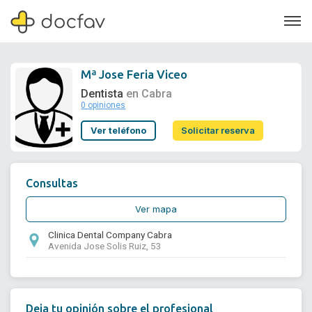
Mª Jose Feria Viceo
Dentista
en Cabra
0 opiniones
Soporte
Ver teléfono
Solicitar reserva
Quiénes somos
¿Eres un doctor?
Consultas
Ver mapa
Clinica Dental Company Cabra
Avenida Jose Solis Ruiz, 53
Deja tu opinión sobre el profesional