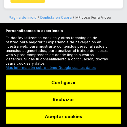
Página de inicio
Dentista en Cabra
Mª Jose Feria Viceo
Personalizamos tu experiencia
En docfav utilizamos cookies y otras tecnologías de
rastreo para mejorar tu experiencia de navegación en
nuestra web, para mostrarte contenidos personalizados y
anuncios segmentados, para analizar el tráfico de nuestra
Registrarse
web y para comprender de donde llegan nuestros
visitantes. Si das tu consentimiento a continuación, docfav
Docfav
usará cookies y datos:
Más información sobre cómo Google usa tus datos
Recursos
Configurar
Para doctores
Especialistas
Rechazar
Aceptar cookies
© Dashboard Technologies S.L
Solicitar reserva