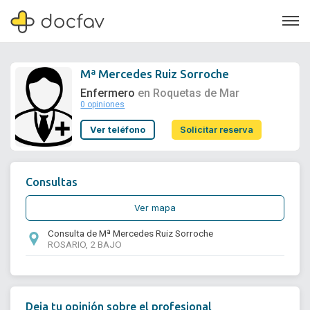
Mª Mercedes Ruiz Sorroche
Enfermero
en Roquetas de Mar
0 opiniones
Soporte
Ver teléfono
Solicitar reserva
Quiénes somos
¿Eres un doctor?
Consultas
Ver mapa
Consulta de Mª Mercedes Ruiz Sorroche
ROSARIO, 2 BAJO
Deja tu opinión sobre el profesional