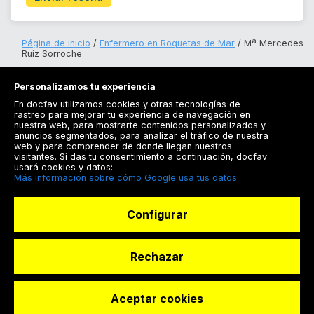
Página de inicio
Enfermero en Roquetas de Mar
Mª Mercedes
Ruiz Sorroche
Personalizamos tu experiencia
En docfav utilizamos cookies y otras tecnologías de
rastreo para mejorar tu experiencia de navegación en
nuestra web, para mostrarte contenidos personalizados y
anuncios segmentados, para analizar el tráfico de nuestra
Registrarse
web y para comprender de donde llegan nuestros
visitantes. Si das tu consentimiento a continuación, docfav
Docfav
usará cookies y datos:
Más información sobre cómo Google usa tus datos
Recursos
Configurar
Para doctores
Especialistas
Rechazar
Aceptar cookies
© Dashboard Technologies S.L