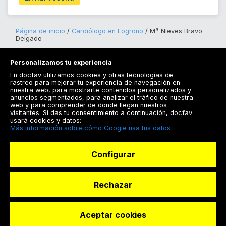
Página de inicio
Cardiólogo en Logroño
Mª Nieves Bravo
Delgado
Personalizamos tu experiencia
En docfav utilizamos cookies y otras tecnologías de
rastreo para mejorar tu experiencia de navegación en
nuestra web, para mostrarte contenidos personalizados y
anuncios segmentados, para analizar el tráfico de nuestra
Registrarse
web y para comprender de donde llegan nuestros
visitantes. Si das tu consentimiento a continuación, docfav
Docfav
usará cookies y datos:
Más información sobre cómo Google usa tus datos
Recursos
Configurar
Para doctores
Especialistas
Rechazar
Aceptar cookies
© Dashboard Technologies S.L