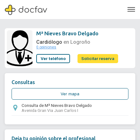
Mª Nieves Bravo Delgado
Cardiólogo
en Logroño
0 opiniones
Soporte
Ver teléfono
Solicitar reserva
Quiénes somos
¿Eres un doctor?
Consultas
Ver mapa
Consulta de Mª Nieves Bravo Delgado
Avenida Gran Via Juan Carlos I
Deja tu opinión sobre el profesional