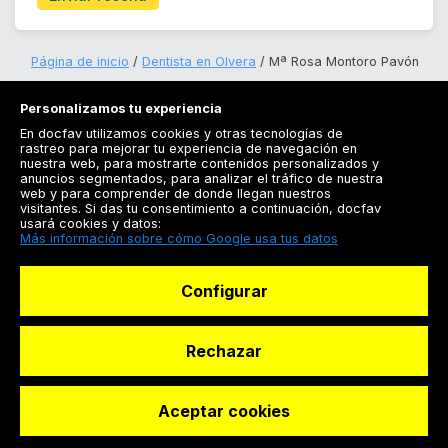
Página de inicio
Dentista en Olvera
Mª Rosa Montoro Pavón
Personalizamos tu experiencia
En docfav utilizamos cookies y otras tecnologías de
rastreo para mejorar tu experiencia de navegación en
nuestra web, para mostrarte contenidos personalizados y
anuncios segmentados, para analizar el tráfico de nuestra
Registrarse
web y para comprender de donde llegan nuestros
visitantes. Si das tu consentimiento a continuación, docfav
Docfav
usará cookies y datos:
Más información sobre cómo Google usa tus datos
Recursos
Configurar
Para doctores
Especialistas
Rechazar
Aceptar cookies
© Dashboard Technologies S.L
Solicitar reserva