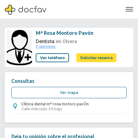
Mª Rosa Montoro Pavón
Dentista
en Olvera
0 opiniones
Soporte
Ver teléfono
Solicitar reserva
Quiénes somos
¿Eres un doctor?
Consultas
Ver mapa
ClÍnica dental mª rosa motoro pavÓn
Calle mercado 39 bajo
Deja tu opinión sobre el profesional