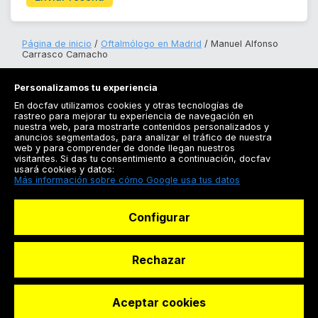
Página de inicio
Oftalmólogo en Madrid
Manuel Alfonso
Carrasco Camacho
Personalizamos tu experiencia
En docfav utilizamos cookies y otras tecnologías de
rastreo para mejorar tu experiencia de navegación en
nuestra web, para mostrarte contenidos personalizados y
anuncios segmentados, para analizar el tráfico de nuestra
Registrarse
web y para comprender de donde llegan nuestros
visitantes. Si das tu consentimiento a continuación, docfav
Docfav
usará cookies y datos:
Más información sobre cómo Google usa tus datos
Recursos
Configurar
Para doctores
Especialistas
Rechazar
Aceptar cookies
© Dashboard Technologies S.L