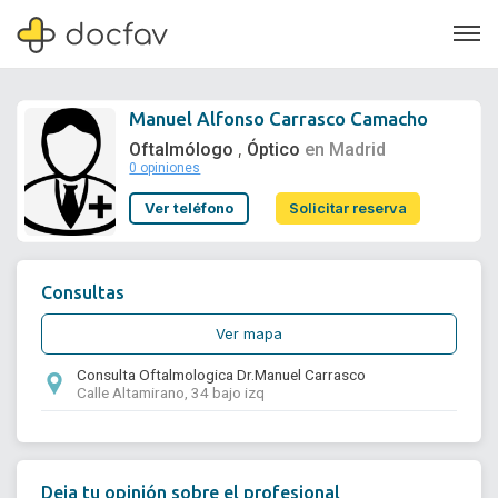
Manuel Alfonso Carrasco Camacho
Oftalmólogo
Óptico
en Madrid
,
0 opiniones
Soporte
Ver teléfono
Solicitar reserva
Quiénes somos
¿Eres un doctor?
Consultas
Ver mapa
Consulta Oftalmologica Dr.Manuel Carrasco
Calle Altamirano, 34 bajo izq
Deja tu opinión sobre el profesional