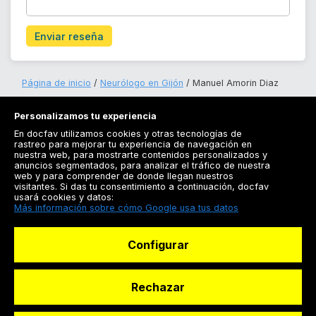
Enviar reseña
Página de inicio
Neurólogo en Gijón
Manuel Amorin Diaz
Personalizamos tu experiencia
En docfav utilizamos cookies y otras tecnologías de
rastreo para mejorar tu experiencia de navegación en
nuestra web, para mostrarte contenidos personalizados y
anuncios segmentados, para analizar el tráfico de nuestra
Registrarse
web y para comprender de donde llegan nuestros
visitantes. Si das tu consentimiento a continuación, docfav
Docfav
usará cookies y datos:
Más información sobre cómo Google usa tus datos
Recursos
Configurar
Para doctores
Especialistas
Rechazar