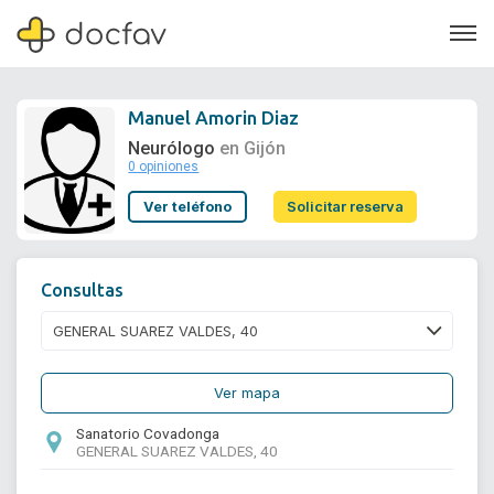
Manuel Amorin Diaz
Neurólogo
en Gijón
0 opiniones
Soporte
Ver teléfono
Solicitar reserva
Quiénes somos
¿Eres un doctor?
Consultas
Ver mapa
Sanatorio Covadonga
GENERAL SUAREZ VALDES, 40