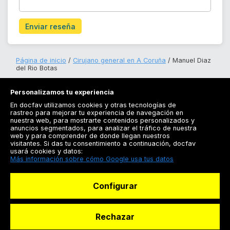
Enviar reseña
Página de inicio
Cirujano general en A Coruña
Manuel Diaz
del Rio Botas
Personalizamos tu experiencia
En docfav utilizamos cookies y otras tecnologías de
rastreo para mejorar tu experiencia de navegación en
nuestra web, para mostrarte contenidos personalizados y
anuncios segmentados, para analizar el tráfico de nuestra
Registrarse
web y para comprender de donde llegan nuestros
visitantes. Si das tu consentimiento a continuación, docfav
Docfav
usará cookies y datos:
Más información sobre cómo Google usa tus datos
Recursos
Configurar
Para doctores
Especialistas
Rechazar