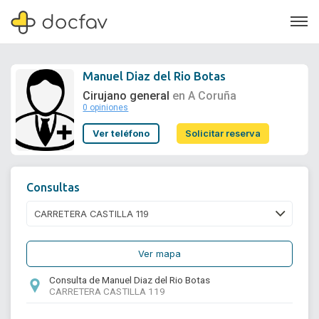
Manuel Diaz del Rio Botas
Cirujano general
en A Coruña
0 opiniones
Soporte
Ver teléfono
Solicitar reserva
Quiénes somos
¿Eres un doctor?
Consultas
Ver mapa
Consulta de Manuel Diaz del Rio Botas
CARRETERA CASTILLA 119