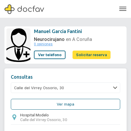
Manuel Garcia Fantini
Neurocirujano
en A Coruña
0 opiniones
Soporte
Ver teléfono
Solicitar reserva
Quiénes somos
¿Eres un doctor?
Consultas
Ver mapa
Hospital Modelo
Calle del Virrey Ossorio, 30