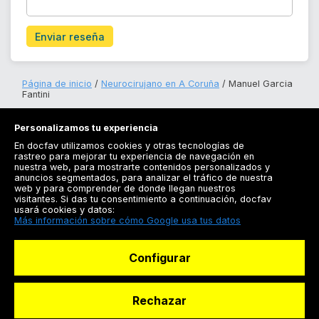
Enviar reseña
Página de inicio
Neurocirujano en A Coruña
Manuel Garcia
Fantini
Personalizamos tu experiencia
En docfav utilizamos cookies y otras tecnologías de
rastreo para mejorar tu experiencia de navegación en
nuestra web, para mostrarte contenidos personalizados y
anuncios segmentados, para analizar el tráfico de nuestra
Registrarse
web y para comprender de donde llegan nuestros
visitantes. Si das tu consentimiento a continuación, docfav
Docfav
usará cookies y datos:
Más información sobre cómo Google usa tus datos
Recursos
Configurar
Para doctores
Especialistas
Rechazar