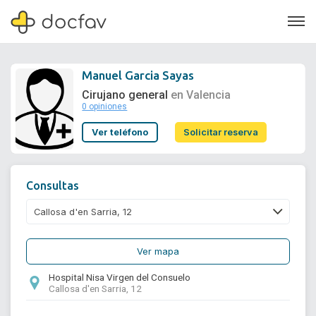
Manuel Garcia Sayas
Cirujano general
en Valencia
0 opiniones
Soporte
Ver teléfono
Solicitar reserva
Quiénes somos
¿Eres un doctor?
Consultas
Ver mapa
Hospital Nisa Virgen del Consuelo
Callosa d'en Sarria, 12