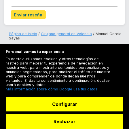
Enviar reseña
Página de inicio
Cirujano general en Valencia
Manuel Garcia
Sayas
Personalizamos tu experiencia
En docfav utilizamos cookies y otras tecnologías de
rastreo para mejorar tu experiencia de navegación en
nuestra web, para mostrarte contenidos personalizados y
anuncios segmentados, para analizar el tráfico de nuestra
Registrarse
web y para comprender de donde llegan nuestros
visitantes. Si das tu consentimiento a continuación, docfav
Docfav
usará cookies y datos:
Más información sobre cómo Google usa tus datos
Recursos
Configurar
Para doctores
Especialistas
Rechazar