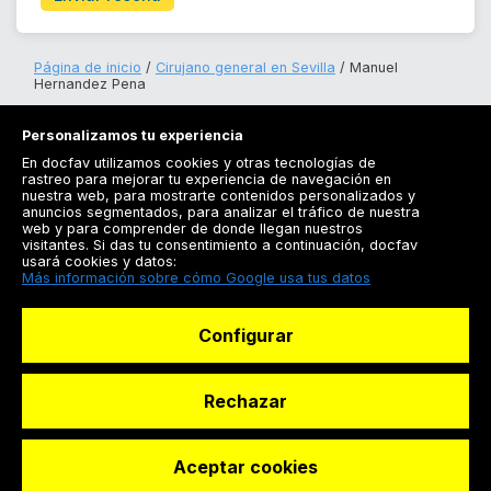
Página de inicio
Cirujano general en Sevilla
Manuel
Hernandez Pena
Personalizamos tu experiencia
En docfav utilizamos cookies y otras tecnologías de
rastreo para mejorar tu experiencia de navegación en
nuestra web, para mostrarte contenidos personalizados y
anuncios segmentados, para analizar el tráfico de nuestra
Registrarse
web y para comprender de donde llegan nuestros
visitantes. Si das tu consentimiento a continuación, docfav
Docfav
usará cookies y datos:
Más información sobre cómo Google usa tus datos
Recursos
Configurar
Para doctores
Especialistas
Rechazar
Aceptar cookies
© Dashboard Technologies S.L