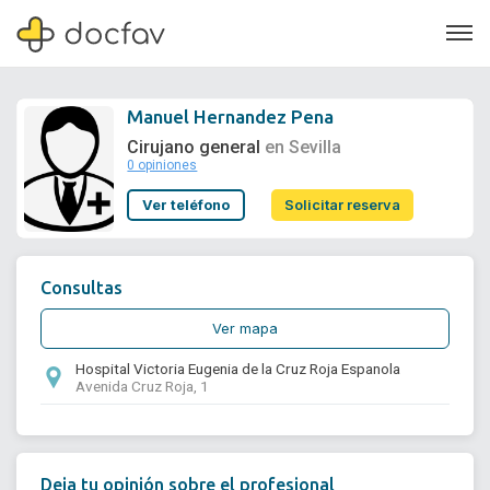
Manuel Hernandez Pena
Cirujano general
en Sevilla
0 opiniones
Soporte
Ver teléfono
Solicitar reserva
Quiénes somos
¿Eres un doctor?
Consultas
Ver mapa
Hospital Victoria Eugenia de la Cruz Roja Espanola
Avenida Cruz Roja, 1
Deja tu opinión sobre el profesional