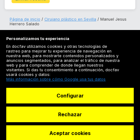
Página de inicio
Cirujano plástico en Sevilla
Manuel Jesus
Herrero Salado
Personalizamos tu experiencia
En docfav utilizamos cookies y otras tecnologías de
rastreo para mejorar tu experiencia de navegación en
nuestra web, para mostrarte contenidos personalizados y
anuncios segmentados, para analizar el tráfico de nuestra
Registrarse
web y para comprender de donde llegan nuestros
visitantes. Si das tu consentimiento a continuación, docfav
Docfav
usará cookies y datos:
Más información sobre cómo Google usa tus datos
Recursos
Configurar
Para doctores
Especialistas
Rechazar
Aceptar cookies
© Dashboard Technologies S.L