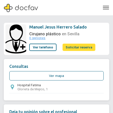
Manuel Jesus Herrero Salado
Cirujano plástico
en Sevilla
0 opiniones
Soporte
Ver teléfono
Solicitar reserva
Quiénes somos
¿Eres un doctor?
Consultas
Ver mapa
Hospital Fatima
Glorieta de Mejico, 1
Deja tu opinión sobre el profesional