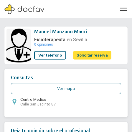
Manuel Manzano Mauri
Fisioterapeuta
en Sevilla
0 opiniones
Soporte
Ver teléfono
Solicitar reserva
Quiénes somos
¿Eres un doctor?
Consultas
Ver mapa
Centro Medico
Calle San Jacinto 87
Deja tu opinión sobre el profesional