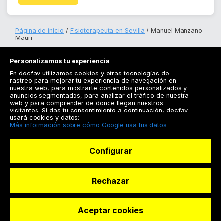
Página de inicio
Fisioterapeuta en Sevilla
Manuel Manzano
Mauri
Personalizamos tu experiencia
En docfav utilizamos cookies y otras tecnologías de
rastreo para mejorar tu experiencia de navegación en
nuestra web, para mostrarte contenidos personalizados y
anuncios segmentados, para analizar el tráfico de nuestra
Registrarse
web y para comprender de donde llegan nuestros
visitantes. Si das tu consentimiento a continuación, docfav
Docfav
usará cookies y datos:
Más información sobre cómo Google usa tus datos
Recursos
Configurar
Para doctores
Especialistas
Rechazar
Aceptar cookies
© Dashboard Technologies S.L