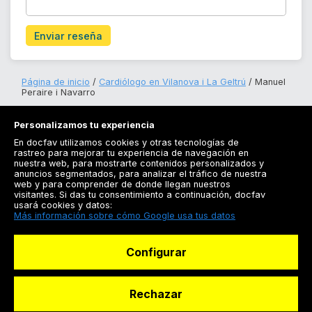
Enviar reseña
Página de inicio
Cardiólogo en Vilanova i La Geltrú
Manuel
Peraire i Navarro
Personalizamos tu experiencia
En docfav utilizamos cookies y otras tecnologías de
rastreo para mejorar tu experiencia de navegación en
nuestra web, para mostrarte contenidos personalizados y
anuncios segmentados, para analizar el tráfico de nuestra
Registrarse
web y para comprender de donde llegan nuestros
visitantes. Si das tu consentimiento a continuación, docfav
Docfav
usará cookies y datos:
Más información sobre cómo Google usa tus datos
Recursos
Configurar
Para doctores
Especialistas
Rechazar