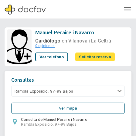
Manuel Peraire i Navarro
Cardiólogo
en Vilanova i La Geltrú
0 opiniones
Soporte
Ver teléfono
Solicitar reserva
Quiénes somos
¿Eres un doctor?
Consultas
Ver mapa
Consulta de Manuel Peraire i Navarro
Rambla Exposicio, 97-99 Bajos