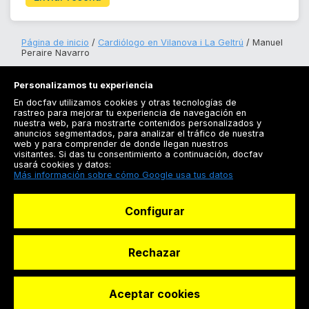
Página de inicio
Cardiólogo en Vilanova i La Geltrú
Manuel
Peraire Navarro
Personalizamos tu experiencia
En docfav utilizamos cookies y otras tecnologías de
rastreo para mejorar tu experiencia de navegación en
nuestra web, para mostrarte contenidos personalizados y
anuncios segmentados, para analizar el tráfico de nuestra
Registrarse
web y para comprender de donde llegan nuestros
visitantes. Si das tu consentimiento a continuación, docfav
Docfav
usará cookies y datos:
Más información sobre cómo Google usa tus datos
Recursos
Configurar
Para doctores
Especialistas
Rechazar
Aceptar cookies
© Dashboard Technologies S.L