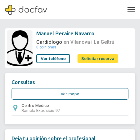
Manuel Peraire Navarro
Cardiólogo
en Vilanova i La Geltrú
0 opiniones
Soporte
Ver teléfono
Solicitar reserva
Quiénes somos
¿Eres un doctor?
Consultas
Ver mapa
Centro Medico
Rambla Exposicio 97
Deja tu opinión sobre el profesional