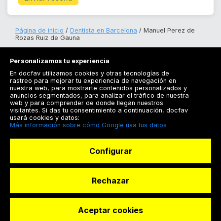
Página de inicio
Dentista en Barcelona
Manuel Perez de
Rozas Ruiz de Gauna
Personalizamos tu experiencia
En docfav utilizamos cookies y otras tecnologías de
rastreo para mejorar tu experiencia de navegación en
nuestra web, para mostrarte contenidos personalizados y
anuncios segmentados, para analizar el tráfico de nuestra
Registrarse
web y para comprender de donde llegan nuestros
visitantes. Si das tu consentimiento a continuación, docfav
Docfav
usará cookies y datos:
Más información sobre cómo Google usa tus datos
Recursos
Configurar
Para doctores
Especialistas
Rechazar
Aceptar cookies
© Dashboard Technologies S.L