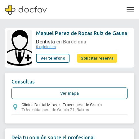
Manuel Perez de Rozas Ruiz de Gauna
Dentista
en Barcelona
0 opiniones
Soporte
Ver teléfono
Solicitar reserva
Quiénes somos
¿Eres un doctor?
Consultas
Ver mapa
Clinica Dental Mirave - Travessera de Gracia
TrAvenidassera de Gracia 71, Baixos
Deja tu opinión sobre el profesional