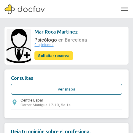
Mar Roca Martinez
Psicólogo
en Barcelona
0 opiniones
Soporte
Solicitar reserva
Quiénes somos
¿Eres un doctor?
Consultas
Ver mapa
Centre Espar
Carrer Manigua 17-19, 5e 1a
Deja tu opinión sobre el profesional