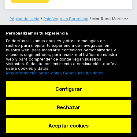
Página de inicio
Psicólogo en Barcelona
Mar Roca Martinez
Personalizamos tu experiencia
En docfav utilizamos cookies y otras tecnologías de
rastreo para mejorar tu experiencia de navegación en
nuestra web, para mostrarte contenidos personalizados y
anuncios segmentados, para analizar el tráfico de nuestra
Registrarse
web y para comprender de donde llegan nuestros
visitantes. Si das tu consentimiento a continuación, docfav
Docfav
usará cookies y datos:
Más información sobre cómo Google usa tus datos
Recursos
Configurar
Para doctores
Especialistas
Rechazar
Aceptar cookies
© Dashboard Technologies S.L
Solicitar reserva