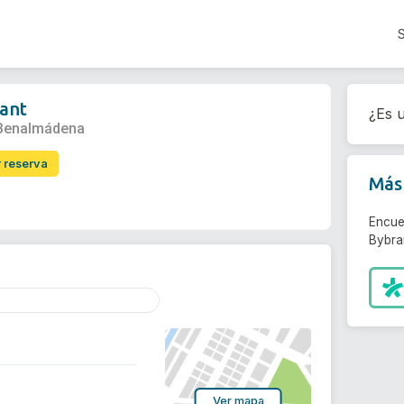
ant
¿Es u
Benalmádena
r reserva
Más 
Encue
Bybran
Ver mapa