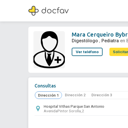
Mara Cerqueiro Bybrant
Digestólogo
,
Pediatra
Mara Cerqueiro Bybr
Digestólogo
Pediatra
en 
,
Ver teléfono
Solicita
Consultas
Dirección 2
Dirección 3
Dirección 1
Hospital Vithas Parque San Antonio
AvenidaPintor Sorolla,2