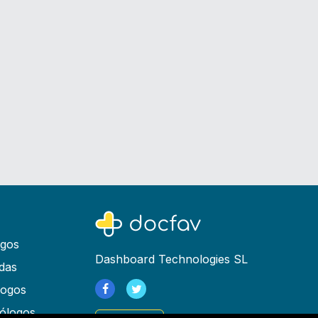
ogos
Dashboard Technologies SL
das
logos
ólogos