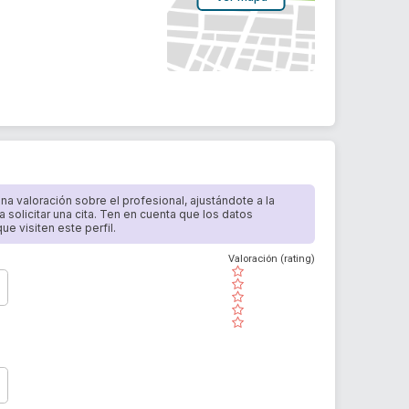
 una valoración sobre el profesional, ajustándote a la
a solicitar una cita. Ten en cuenta que los datos
e visiten este perfil.
Valoración (rating)
( )
( )
( )
( )
( )