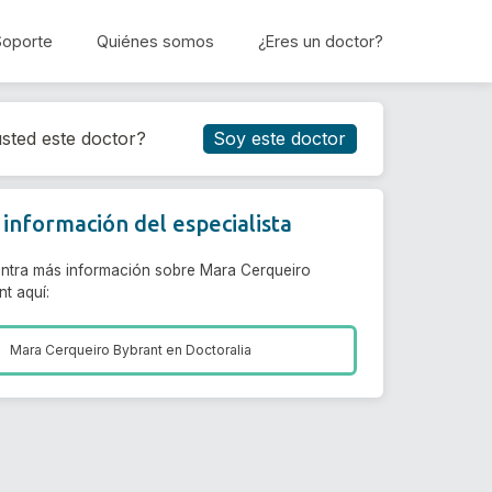
Soporte
Quiénes somos
¿Eres un doctor?
Reservar cita
sted este doctor?
Soy este doctor
información del especialista
ntra más información sobre Mara Cerqueiro
t aquí:
Mara Cerqueiro Bybrant en
Doctoralia