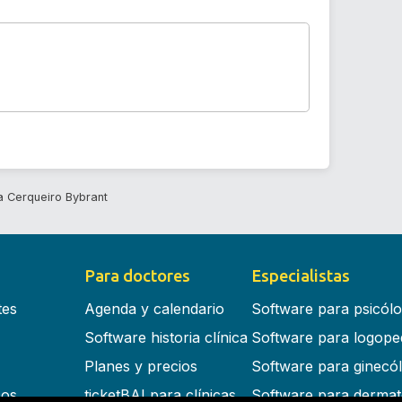
 Cerqueiro Bybrant
Para doctores
Especialistas
tes
Agenda y calendario
Software para psicól
Software historia clínica
Software para logope
Planes y precios
Software para ginecó
cos
ticketBAI para clínicas
Software para dermat