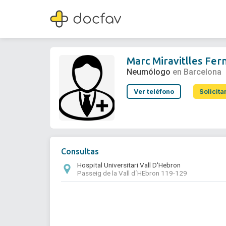
Marc Miravitlles Fernandez
Neumólogo
Marc Miravitlles Fe
Neumólogo
en Barcelona
Ver teléfono
Solicita
Consultas
Hospital Universitari Vall D'Hebron
Passeig de la Vall d´HEbron 119-129