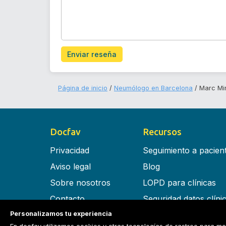
Enviar reseña
Página de inicio
Neumólogo en Barcelona
Marc Mir
Docfav
Recursos
Privacidad
Seguimiento a pacien
Aviso legal
Blog
Sobre nosotros
LOPD para clínicas
Contacto
Seguridad datos clíni
Personalizamos tu experiencia
Términos y condiciones
Software para clínica