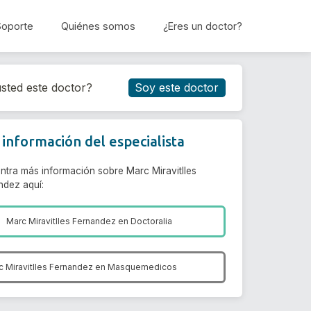
Soporte
Quiénes somos
¿Eres un doctor?
Reservar cita
sted este doctor?
Soy este doctor
información del especialista
ntra más información sobre Marc Miravitlles
ndez aquí:
Marc Miravitlles Fernandez en
Doctoralia
c Miravitlles Fernandez en
Masquemedicos