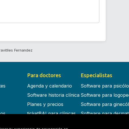
avitlles Fernandez
Para doctores
Especialistas
tes
Agenda y calendario
Software para psicól
Software historia clínica
Software para logope
Planes y precios
Software para ginecó
cos
ticketBAI para clínicas
Software para dermat
s en la nube
Software para dentist