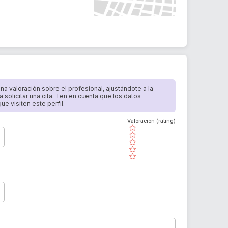
 una valoración sobre el profesional, ajustándote a la
a solicitar una cita. Ten en cuenta que los datos
e visiten este perfil.
Valoración (rating)
( )
( )
( )
( )
( )