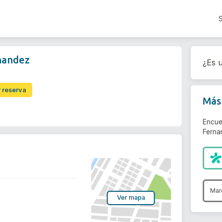
rnandez
¿Es u
r reserva
Más 
Encue
Ferna
Mar
Ver mapa