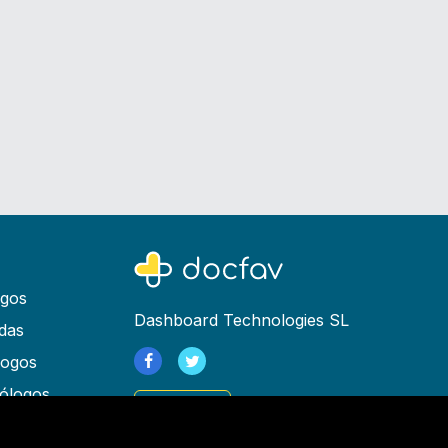
ogos
Dashboard Technologies SL
das
logos
ólogos
Registrarse
as