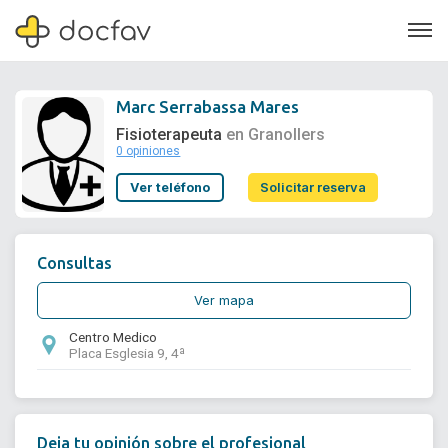
Marc Serrabassa Mares
Fisioterapeuta
en Granollers
0 opiniones
Soporte
Ver teléfono
Solicitar reserva
Quiénes somos
¿Eres un doctor?
Consultas
Ver mapa
Centro Medico
Placa Esglesia 9, 4ª
Deja tu opinión sobre el profesional