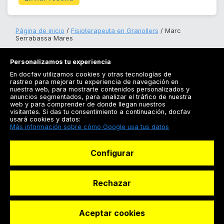
Página de inicio
Fisioterapeuta en Granollers
Marc
Serrabassa Mares
Personalizamos tu experiencia
En docfav utilizamos cookies y otras tecnologías de
rastreo para mejorar tu experiencia de navegación en
nuestra web, para mostrarte contenidos personalizados y
anuncios segmentados, para analizar el tráfico de nuestra
Registrarse
web y para comprender de donde llegan nuestros
visitantes. Si das tu consentimiento a continuación, docfav
Docfav
usará cookies y datos:
Más información sobre cómo Google usa tus datos
Recursos
Configurar
Para doctores
Especialistas
Rechazar
Aceptar cookies
© Dashboard Technologies S.L