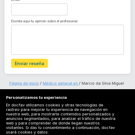
Escribe aquí tu opinión sobre el profesional:
Enviar reseña
Página de inicio
Médico general en
Marcio da Silva Miguel
Personalizamos tu experiencia
En docfav utilizamos cookies y otras tecnologías de
rastreo para mejorar tu experiencia de navegación en
nuestra web, para mostrarte contenidos personalizados y
anuncios segmentados, para analizar el tráfico de nuestra
Registrarse
web y para comprender de donde llegan nuestros
visitantes. Si das tu consentimiento a continuación, docfav
Docfav
usará cookies y datos: